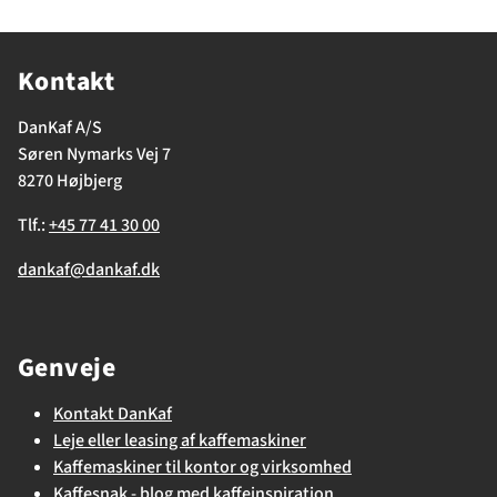
Kontakt
DanKaf A/S
Søren Nymarks Vej 7
8270 Højbjerg
Tlf.:
+45 77 41 30 00
dankaf@dankaf.dk
Genveje
Kontakt DanKaf
Leje eller leasing af kaffemaskiner
Kaffemaskiner til kontor og virksomhed
Kaffesnak - blog med kaffeinspiration