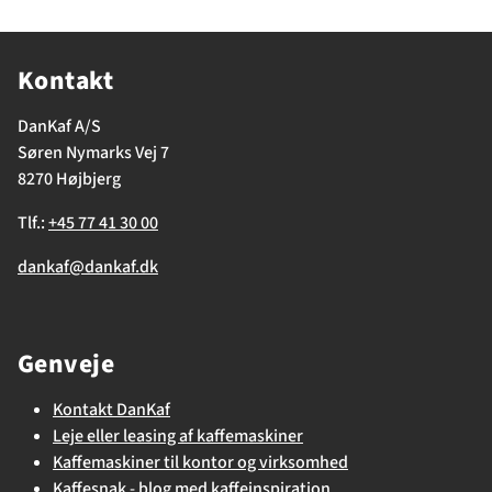
Kontakt
DanKaf A/S
Søren Nymarks Vej 7
8270 Højbjerg
Tlf.:
+45 77 41 30 00
dankaf@dankaf.dk
Genveje
Kontakt DanKaf
Leje eller leasing af kaffemaskiner
Kaffemaskiner til kontor og virksomhed
Kaffesnak - blog med kaffeinspiration