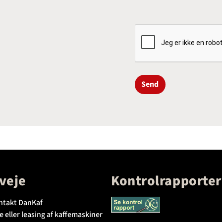
Send
veje
Kontrolrapporter
ntakt DanKaf
e eller leasing af kaffemaskiner