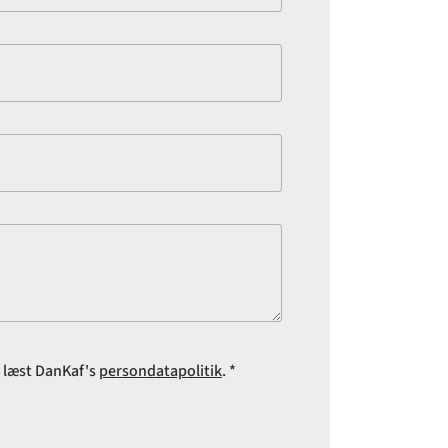
e læst DanKaf's
persondatapolitik
. *