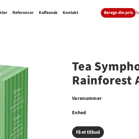
Beregn din pris
S
kter
Referencer
Kaffesnak
Kontakt
Tea Sympho
Rainforest 
Varenummer
Enhed
Få et tilbud