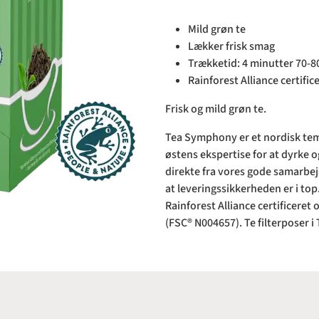
Mild grøn te
Lækker frisk smag
Trækketid: 4 minutter 70-8
Rainforest Alliance certific
Frisk og mild grøn te.
Tea Symphony er et nordisk te
østens ekspertise for at dyrke 
direkte fra vores gode samarbejd
at leveringssikkerheden er i top
Rainforest Alliance certificeret
(FSC® N004657). Te filterposer i 