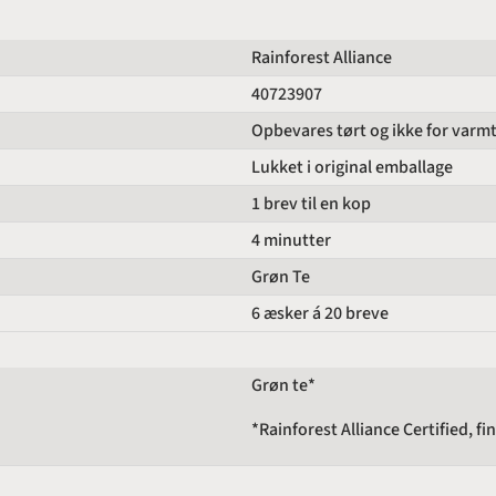
Rainforest Alliance
40723907
Opbevares tørt og ikke for varm
Lukket i original emballage
1 brev til en kop
4 minutter
Grøn Te
6 æsker á 20 breve
Grøn te*
*Rainforest Alliance Certified, fi