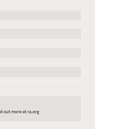
t
nd out more at ra.org