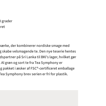
0 grader
eret
mærke, der kombinerer nordiske smage med
og skabe velsmagende te. Den nye teserie hentes
spartner på Sri Lanka til BKI’s lager, hvilket gør
. Al grøn og sort te fra Tea Symphony er
 og pakket i æsker af FSC®-certificeret emballage
Tea Symphony brev serien er fri for plastik.