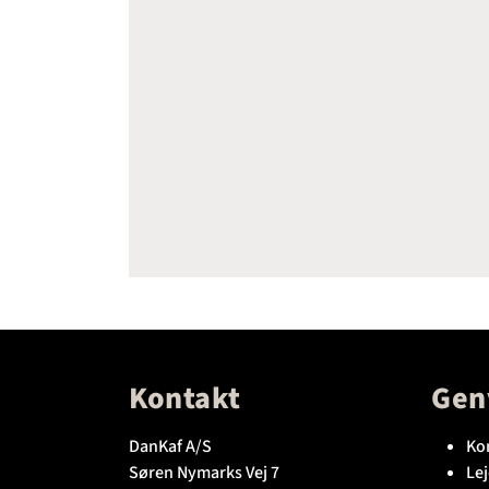
Kontakt
Gen
DanKaf A/S
Ko
Søren Nymarks Vej 7
Lej