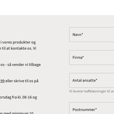
Navn*
 i vores produkter og
til at kontakte os. Vi
Firma*
s - så vender vi tilbage
Antal ansatte*
 99
eller skrive til os på
Vi leverer kaffeløsninger ti
rsdag fra kl. 08-16 og
Postnummer*
adser med minimum 10