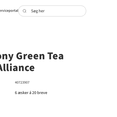
Søg her
erviceportal
ny Green Tea
Alliance
40723907
6 æsker á 20 breve