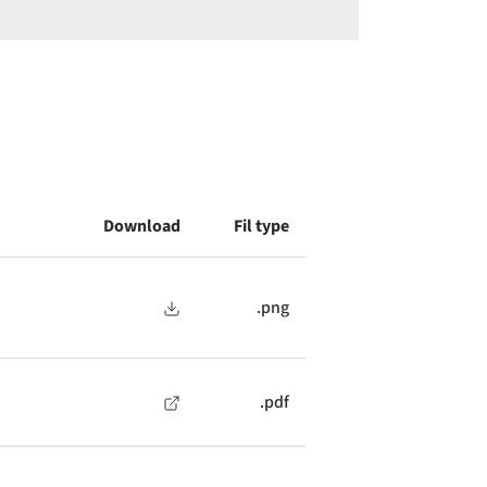
Download
Fil type
.png
.pdf