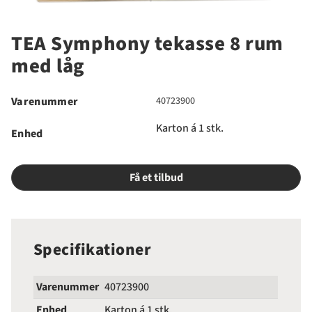
TEA Symphony tekasse 8 rum
med låg
Varenummer
40723900
Karton á 1 stk.
Enhed
Få et tilbud
Specifikationer
Varenummer
40723900
Enhed
Karton á 1 stk.