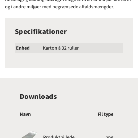
og i andre miljøer med begrænsede affaldsmængder.
Specifikationer
Enhed
Karton á 32 ruller
Downloads
Navn
Fil type
Produktbillede
.png