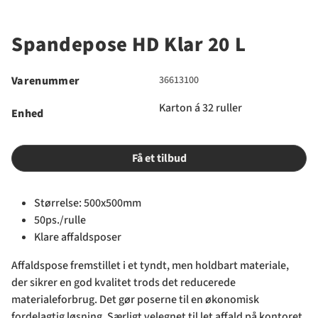
Spandepose HD Klar 20 L
Varenummer
36613100
Karton á 32 ruller
Enhed
Få et tilbud
Størrelse: 500x500mm
50ps./rulle
Klare affaldsposer
Affaldspose fremstillet i et tyndt, men holdbart materiale,
der sikrer en god kvalitet trods det reducerede
materialeforbrug. Det gør poserne til en økonomisk
fordelagtig løsning. Særligt velegnet til let affald på kontoret