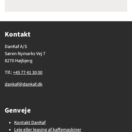
Kontakt
DanKaf A/S
Søren Nymarks Vej 7
8270 Højbjerg
Tlf.:
+45 77 41 30 00
dankaf@dankaf.dk
Genveje
Kontakt DanKaf
Leje eller leasing af kaffemaskiner