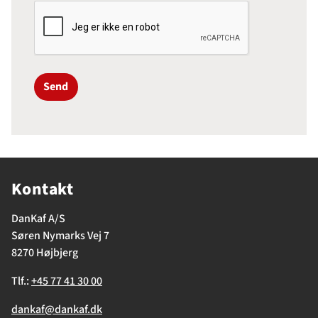
Send
Kontakt
DanKaf A/S
Søren Nymarks Vej 7
8270 Højbjerg
Tlf.:
+45 77 41 30 00
dankaf@dankaf.dk