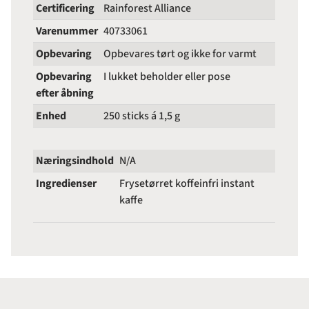
Certificering
Rainforest Alliance
Varenummer
40733061
Opbevaring
Opbevares tørt og ikke for varmt
Opbevaring
I lukket beholder eller pose
efter åbning
Enhed
250 sticks á 1,5 g
Næringsindhold
N/A
Ingredienser
Frysetørret koffeinfri instant
kaffe