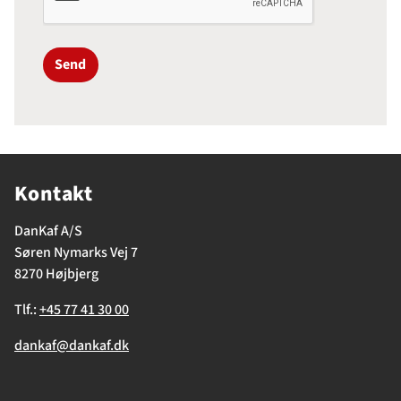
Send
Kontakt
DanKaf A/S
Søren Nymarks Vej 7
8270 Højbjerg
Tlf.:
+45 77 41 30 00
dankaf@dankaf.dk