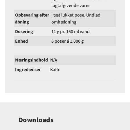
lugtafgivende varer
Opbevaring efter
I tæt lukket pose. Undlad
åbning
omhældning
Dosering
11 g pr. 150 ml vand
Enhed
6 poser á 1.000 g
Næringsindhold
N/A
Ingredienser
Kaffe
Downloads