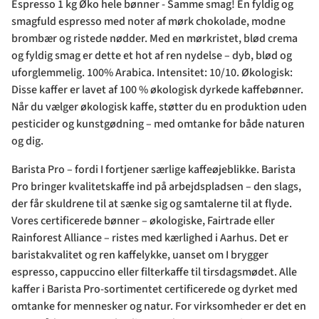
Espresso 1 kg Øko hele bønner - Samme smag! En fyldig og
smagfuld espresso med noter af mørk chokolade, modne
brombær og ristede nødder. Med en mørkristet, blød crema
og fyldig smag er dette et hot af ren nydelse – dyb, blød og
uforglemmelig. 100% Arabica. Intensitet: 10/10. Økologisk:
Disse kaffer er lavet af 100 % økologisk dyrkede kaffebønner.
Når du vælger økologisk kaffe, støtter du en produktion uden
pesticider og kunstgødning – med omtanke for både naturen
og dig.
Barista Pro – fordi I fortjener særlige kaffeøjeblikke. Barista
Pro bringer kvalitetskaffe ind på arbejdspladsen – den slags,
der får skuldrene til at sænke sig og samtalerne til at flyde.
Vores certificerede bønner – økologiske, Fairtrade eller
Rainforest Alliance – ristes med kærlighed i Aarhus. Det er
baristakvalitet og ren kaffelykke, uanset om I brygger
espresso, cappuccino eller filterkaffe til tirsdagsmødet. Alle
kaffer i Barista Pro-sortimentet certificerede og dyrket med
omtanke for mennesker og natur. For virksomheder er det en