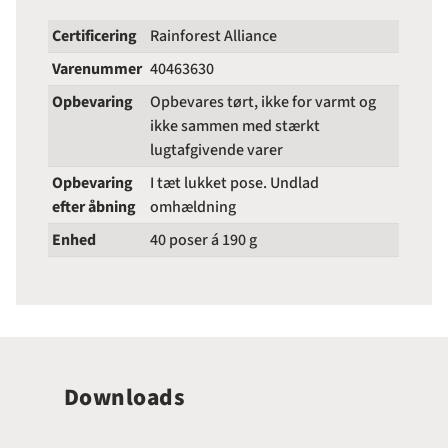
Certificering
Rainforest Alliance
Varenummer
40463630
Opbevaring
Opbevares tørt, ikke for varmt og
ikke sammen med stærkt
lugtafgivende varer
Opbevaring
I tæt lukket pose. Undlad
efter åbning
omhældning
Enhed
40 poser á 190 g
Downloads