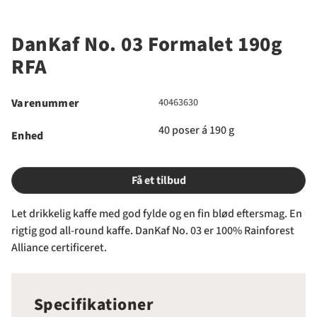
DanKaf No. 03 Formalet 190g
RFA
Varenummer
40463630
40 poser á 190 g
Enhed
Få et tilbud
Let drikkelig kaffe med god fylde og en fin blød eftersmag. En
rigtig god all-round kaffe. DanKaf No. 03 er 100% Rainforest
Alliance certificeret.
Specifikationer