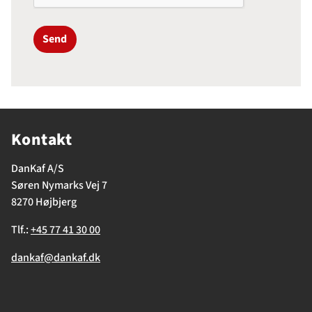
Send
Kontakt
DanKaf A/S
Søren Nymarks Vej 7
8270 Højbjerg
Tlf.:
+45 77 41 30 00
dankaf@dankaf.dk