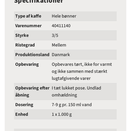
Specifikationer
Type af kaffe
Hele bønner
Varenummer
40411140
Styrke
3/5
Ristegrad
Mellem
Produktionsland
Danmark
Opbevaring
Opbevares tørt, ikke for varmt
og ikke sammen med stærkt
lugtafgivende varer
Opbevaring efter
I tæt lukket pose. Undlad
åbning
omhældning
Dosering
7-9 g pr. 150 ml vand
Enhed
1 x 1.000 g