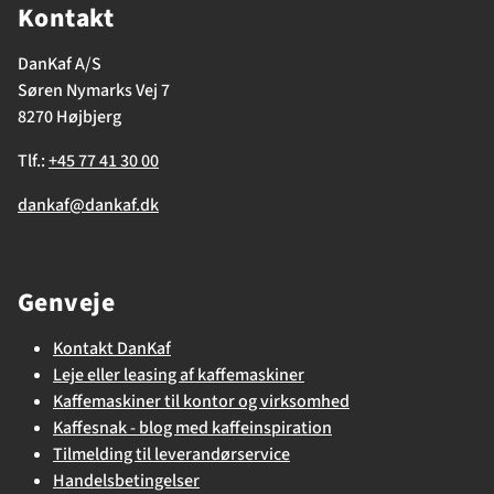
Kontakt
DanKaf A/S
Søren Nymarks Vej 7
8270 Højbjerg
Tlf.:
+45 77 41 30 00
dankaf@dankaf.dk
Genveje
Kontakt DanKaf
Leje eller leasing af kaffemaskiner
Kaffemaskiner til kontor og virksomhed
Kaffesnak - blog med kaffeinspiration
Tilmelding til leverandørservice
Handelsbetingelser