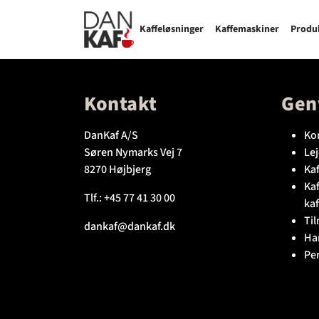
Kaffeløsninger
Kaffemaskiner
Produ
Kontakt
Gen
DanKaf A/S
Ko
Søren Nymarks Vej 7
Lej
8270 Højbjerg
Kaf
Ka
Tlf.:
+45 77 41 30 00
kaf
Til
dankaf@dankaf.dk
Ha
Pe