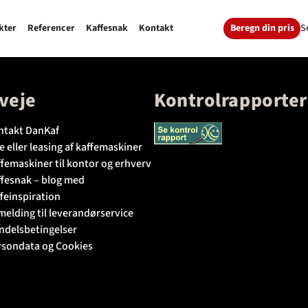
Beregn din pris
S
kter
Referencer
Kaffesnak
Kontakt
veje
Kontrolrapporter
ntakt DanKaf
e eller leasing af kaffemaskiner
femaskiner til kontor og erhverv
ffesnak – blog med
feinspiration
melding til leverandørservice
ndelsbetingelser
rsondata og Cookies