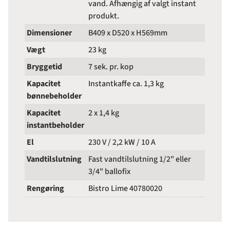
vand. Afhængig af valgt instant
produkt.
Dimensioner
B409 x D520 x H569mm
Vægt
23 kg
Bryggetid
7 sek. pr. kop
Kapacitet
Instantkaffe ca. 1,3 kg
bønnebeholder
Kapacitet
2 x 1,4 kg
instantbeholder
El
230 V / 2,2 kW / 10 A
Vandtilslutning
Fast vandtilslutning 1/2" eller
3/4" ballofix
Rengøring
Bistro Lime 40780020