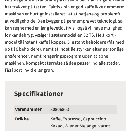
velsmagende instantkaffe på få sekunder, når brugeren først
har trykket på tasten. Faktisk bliver god kaffe ikke nemmere;
maskinen er hurtigt installeret, let at betjene og problemfri
at vedligeholde. Den bygger på gennemprøvet teknologi, så I
kan regne med en lang levetid. Hvis I også vil have mulighed
for kandebryg, vælger I søstermodellen 32 TS. Helt kort -
model til instant kaffe i kopper, 3 instant beholdere (fås med
op til 6 beholdere), nemt at indstille styrken efter personlige
præferencer, nemt rengøringsprogram uden at åbne
maskinen, kompakt størrelse så den passer ind alle steder.
Fås i sort, hvid eller grøn.
Specifikationer
Varenummer
80806863
Drikke
Kaffe, Espresso, Cappuccino,
Kakao, Wiener Melange, varmt