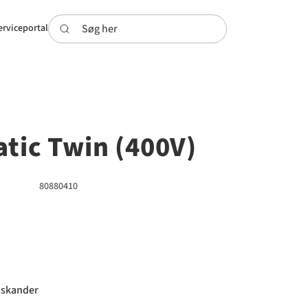
Søg her
erviceportal
tic Twin (400V)
80880410
laskander