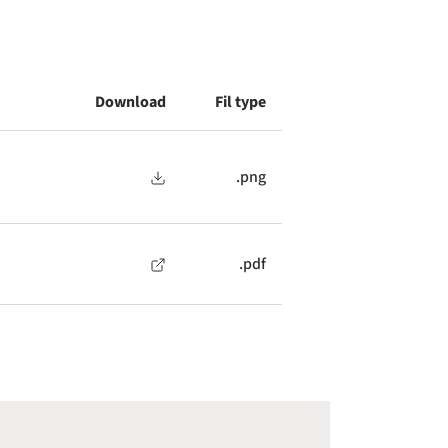
Download
Fil type
.png
.pdf