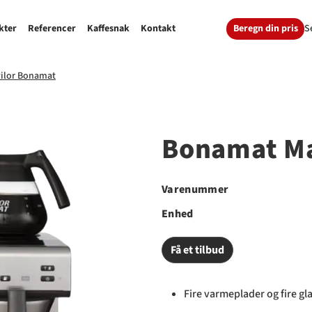
Beregn din pris
S
kter
Referencer
Kaffesnak
Kontakt
vilor Bonamat
Bonamat Ma
Varenummer
Enhed
Få et tilbud
Fire varmeplader og fire g