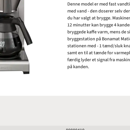
Denne model er med fast vandtil
med vand - den doserer selv d
du har valgt at brygge. Maskinen 
12 minutter kan brygge 4 kande
bryggede kaffe varm, mens de si
bryggestation på Bonamat Matic 
stationen med - 1 tænd/sluk kn
samt en til at tænde for varme
færdig lyder et signal fra maski
på kanden.