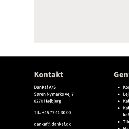
Kontakt
Gen
DanKaf A/S
Ko
Søren Nymarks Vej 7
Lej
8270 Højbjerg
Kaf
Ka
Tlf.:
+45 77 41 30 00
kaf
Til
dankaf@dankaf.dk
Ha