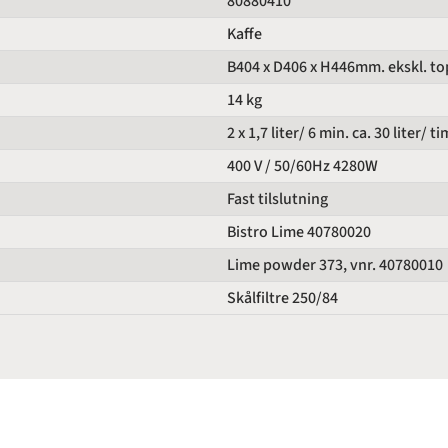
80880410
Kaffe
B404 x D406 x H446mm. ekskl. t
14 kg
2 x 1,7 liter/ 6 min. ca. 30 liter/ t
400 V / 50/60Hz 4280W
Fast tilslutning
Bistro Lime 40780020
Lime powder 373, vnr. 40780010
Skålfiltre 250/84