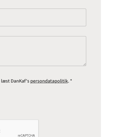
e læst DanKaf's
persondatapolitik
. *