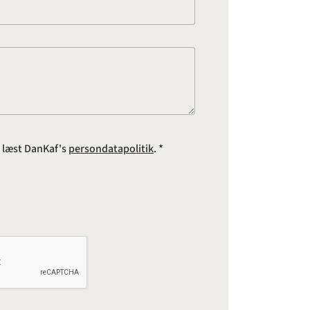
e læst DanKaf's
persondatapolitik
. *