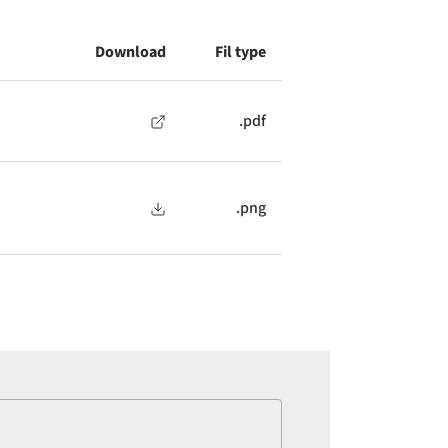
Download
Fil type
.pdf
.png