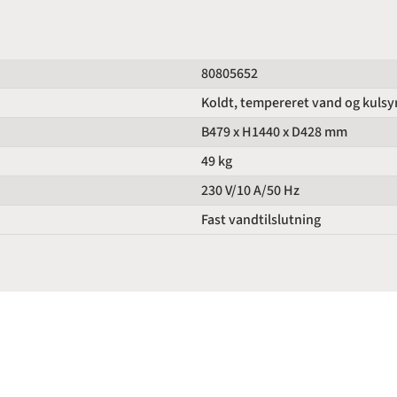
80805652
Koldt, tempereret vand og kulsy
B479 x H1440 x D428 mm
49 kg
230 V/10 A/50 Hz
Fast vandtilslutning