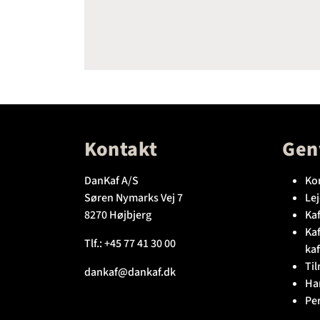
Kontakt
Gen
DanKaf A/S
Ko
Søren Nymarks Vej 7
Lej
8270 Højbjerg
Kaf
Ka
Tlf.:
+45 77 41 30 00
kaf
Til
dankaf@dankaf.dk
Ha
Pe