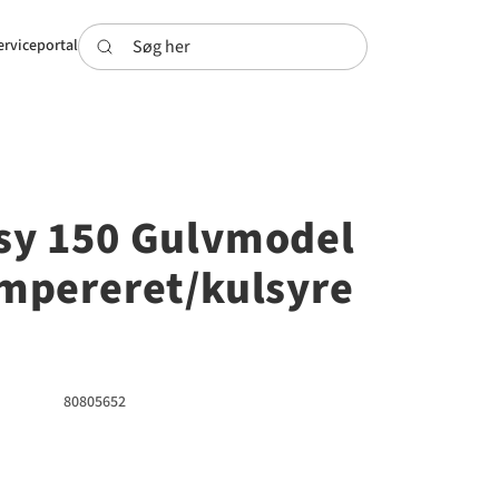
Søg her
erviceportal
sy 150 Gulvmodel
empereret/kulsyre
80805652