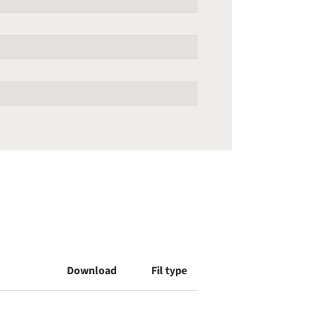
Download
Fil type