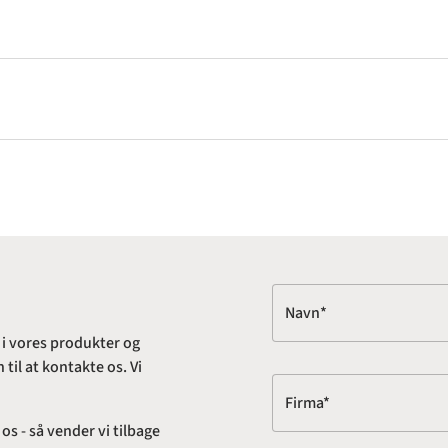
Navn*
 i vores produkter og
til at kontakte os. Vi
Firma*
s - så vender vi tilbage