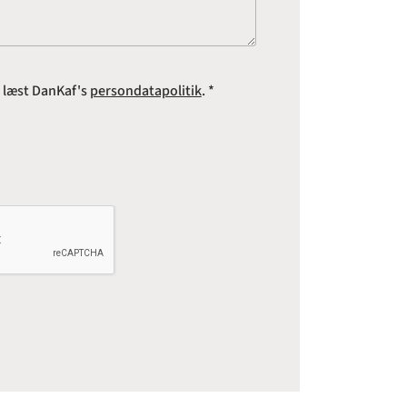
e læst DanKaf's
persondatapolitik
. *