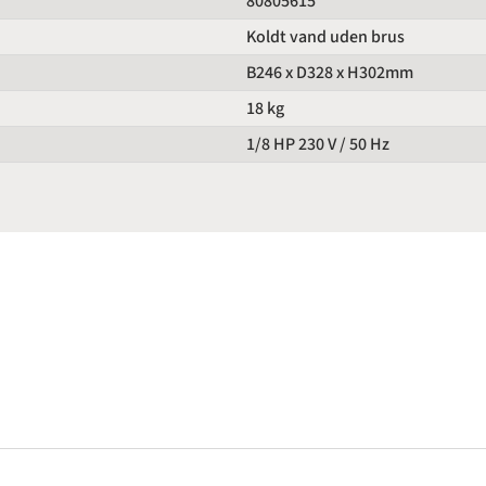
80805615
Koldt vand uden brus
B246 x D328 x H302mm
18 kg
1/8 HP 230 V / 50 Hz