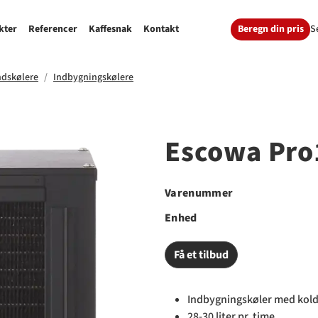
Beregn din pris
S
kter
Referencer
Kaffesnak
Kontakt
ndskølere
Indbygningskølere
Escowa Pro
Varenummer
Enhed
Få et tilbud
Indbygningskøler med kold
28-30 liter pr. time