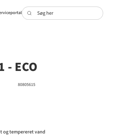
Søg her
erviceportal
1 - ECO
80805615
t og tempereret vand