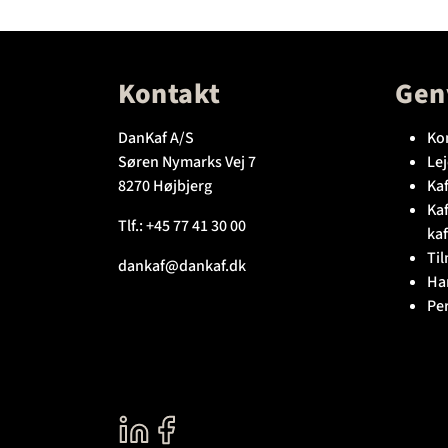
Kontakt
Gen
DanKaf A/S
Ko
Søren Nymarks Vej 7
Lej
8270 Højbjerg
Kaf
Ka
Tlf.:
+45 77 41 30 00
kaf
Til
dankaf@dankaf.dk
Ha
Pe