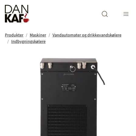
Open search m
Produkter
Maskiner
Vandautomater og drikkevandskølere
Indbygningskølere