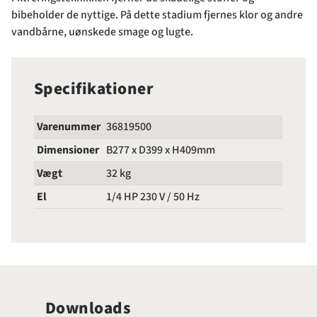
bibeholder de nyttige. På dette stadium fjernes klor og andre
vandbårne, uønskede smage og lugte.
Specifikationer
Varenummer
36819500
Dimensioner
B277 x D399 x H409mm
Vægt
32 kg
El
1/4 HP 230 V / 50 Hz
Downloads