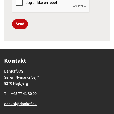
Send
Kontakt
DanKaf A/S
Søren Nymarks Vej 7
8270 Højbjerg
Tlf.:
+45 77 41 30 00
dankaf@dankaf.dk