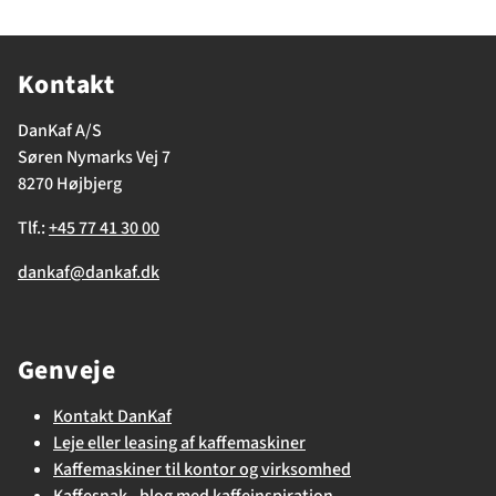
Kontakt
DanKaf A/S
Søren Nymarks Vej 7
8270 Højbjerg
Tlf.:
+45 77 41 30 00
dankaf@dankaf.dk
Genveje
Kontakt DanKaf
Leje eller leasing af kaffemaskiner
Kaffemaskiner til kontor og virksomhed
Kaffesnak - blog med kaffeinspiration