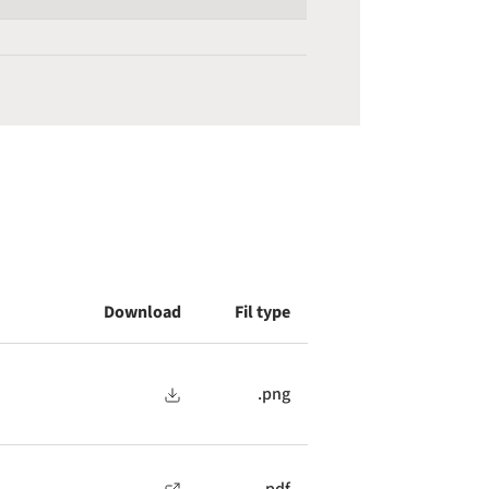
Download
Fil type
.png