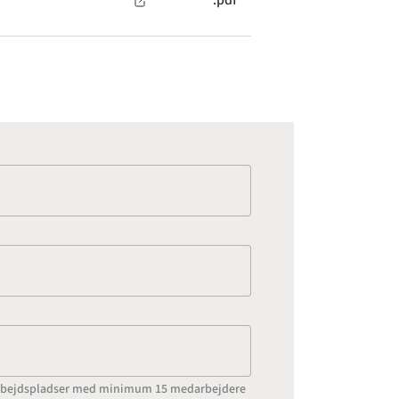
.pdf
l arbejdspladser med minimum 15 medarbejdere