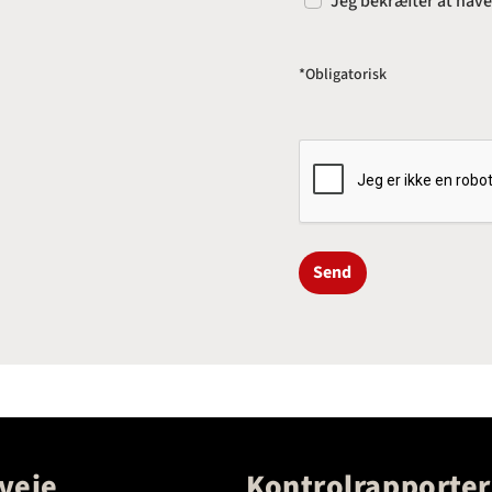
Jeg bekræfter at hav
*Obligatorisk
Send
veje
Kontrolrapporter