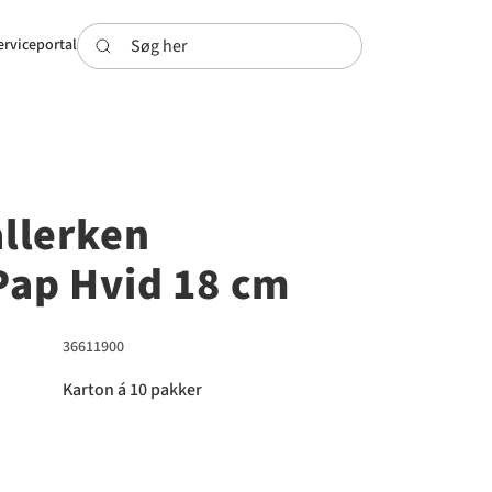
Søg her
erviceportal
llerken
Pap Hvid 18 cm
36611900
Karton á 10 pakker