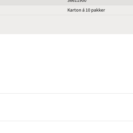
36611900
Karton á 10 pakker