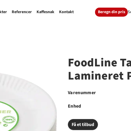
Beregn din pris
S
kter
Referencer
Kaffesnak
Kontakt
FoodLine Ta
Lamineret 
Varenummer
Enhed
Få et tilbud