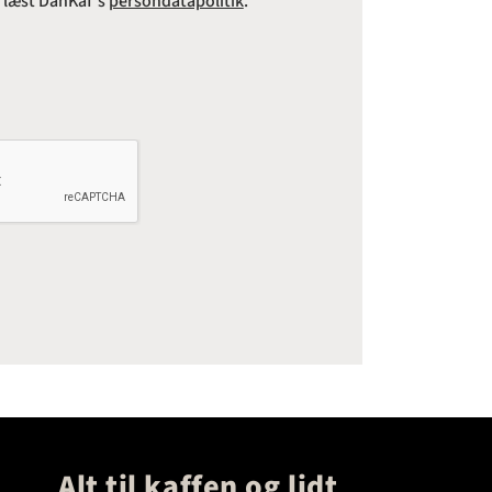
e læst DanKaf's
persondatapolitik
. *
Alt til kaffen og lidt