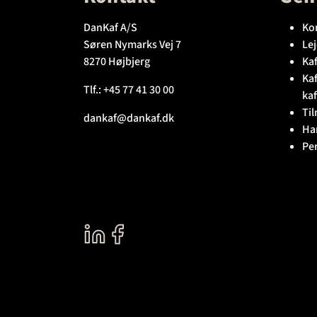
DanKaf A/S
Ko
Søren Nymarks Vej 7
Lej
8270 Højbjerg
Kaf
Ka
Tlf.:
+45 77 41 30 00
kaf
Til
dankaf@dankaf.dk
Ha
Pe