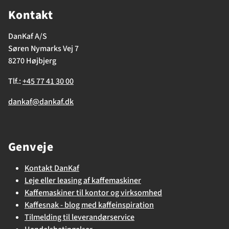
Kontakt
DanKaf A/S
Søren Nymarks Vej 7
8270 Højbjerg
Tlf.:
+45 77 41 30 00
dankaf@dankaf.dk
Genveje
Kontakt DanKaf
Leje eller leasing af kaffemaskiner
Kaffemaskiner til kontor og virksomhed
Kaffesnak - blog med kaffeinspiration
Tilmelding til leverandørservice