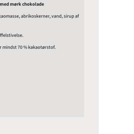
t med mørk chokolade
kaomasse, abrikoskerner, vand, sirup af
felstivelse.
 mindst 70 % kakaotørstof.