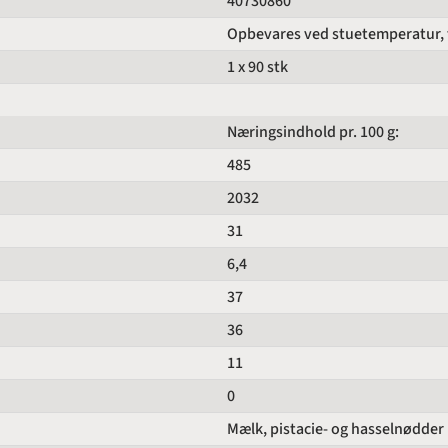
40730860
Opbevares ved stuetemperatur, tø
1 x 90 stk
Næringsindhold pr. 100 g:
485
2032
31
6,4
37
36
11
0
Mælk, pistacie- og hasselnødder