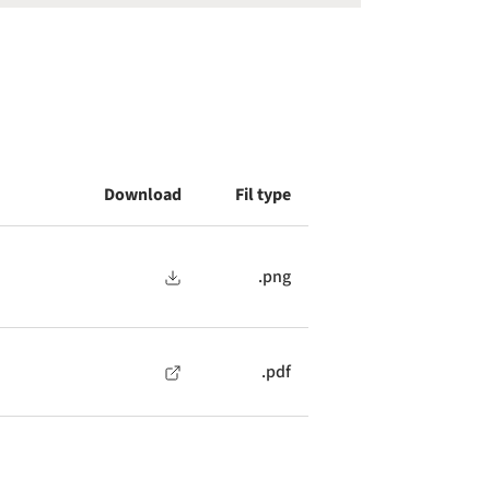
Download
Fil type
.png
.pdf