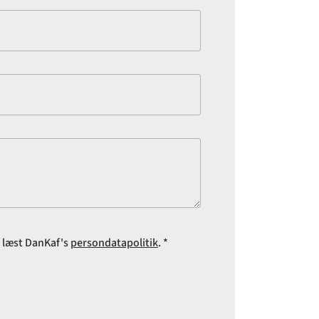
e læst DanKaf's
persondatapolitik
. *