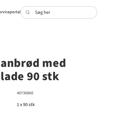
Søg her
erviceportal
panbrød med
lade 90 stk
40730860
1 x 90 stk