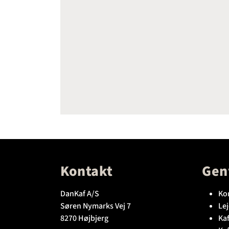
Kontakt
Gen
DanKaf A/S
Ko
Søren Nymarks Vej 7
Lej
8270 Højbjerg
Kaf