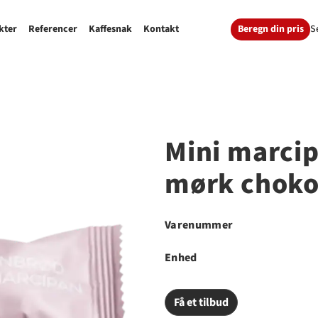
Beregn din pris
S
kter
Referencer
Kaffesnak
Kontakt
Mini marci
mørk choko
Varenummer
Enhed
Få et tilbud