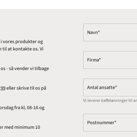
Navn*
 i vores produkter og
til at kontakte os. Vi
Firma*
s - så vender vi tilbage
Antal ansatte*
 99
eller skrive til os på
Vi leverer kaffeløsninger ti
rsdag fra kl. 08-16 og
Postnummer*
adser med minimum 10