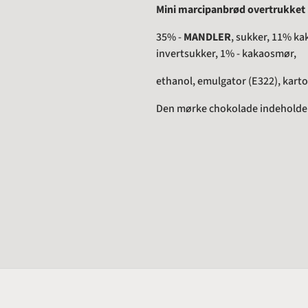
Mini marcipanbrød overtrukke
35% -
MANDLER
, sukker, 11% ka
invertsukker, 1% - kakaosmør,
ethanol, emulgator (E322), kartof
Den mørke chokolade indeholder