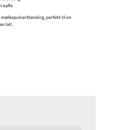
in kaffe
 mælkepulverblanding, perfekt til en
au lait.