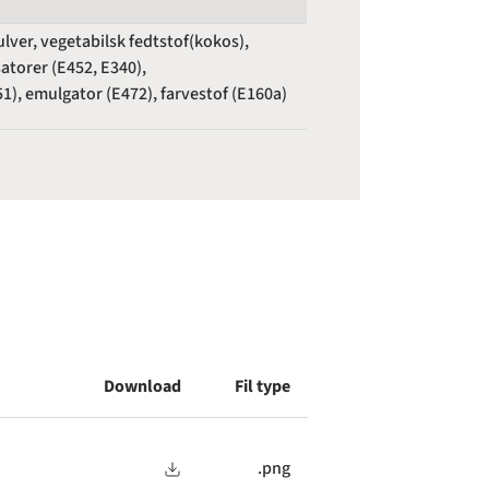
er, vegetabilsk fedtstof(kokos),
satorer (E452, E340),
1), emulgator (E472), farvestof (E160a)
Download
Fil type
.png