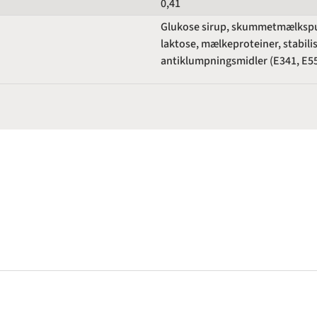
0,41
Glukose sirup, skummetmælkspulv
laktose, mælkeproteiner, stabili
antiklumpningsmidler (E341, E55