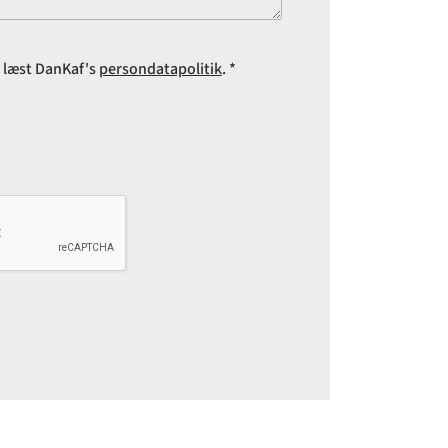
e læst DanKaf's
persondatapolitik
. *