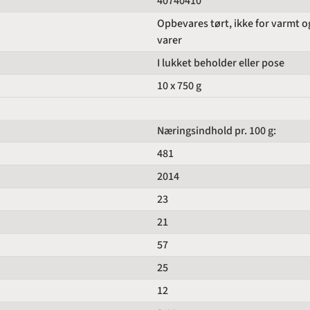
40740410
Opbevares tørt, ikke for varmt 
varer
I lukket beholder eller pose
10 x 750 g
Næringsindhold pr. 100 g:
481
2014
23
21
57
25
12