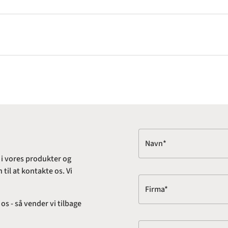
Navn*
 i vores produkter og
til at kontakte os. Vi
Firma*
s - så vender vi tilbage