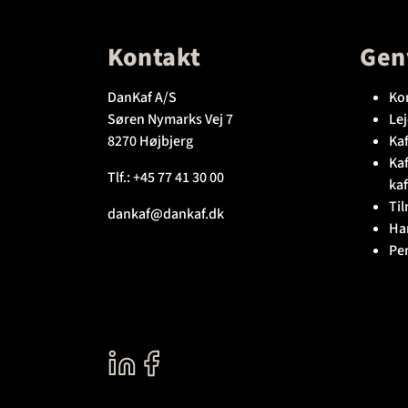
Kontakt
Gen
DanKaf A/S
Ko
Søren Nymarks Vej 7
Lej
8270 Højbjerg
Kaf
Ka
Tlf.:
+45 77 41 30 00
kaf
Til
dankaf@dankaf.dk
Ha
Pe