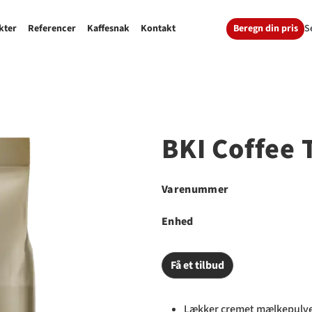
Beregn din pris
S
kter
Referencer
Kaffesnak
Kontakt
BKI Coffee 
Varenummer
Enhed
Få et tilbud
Lækker cremet mælkepulve