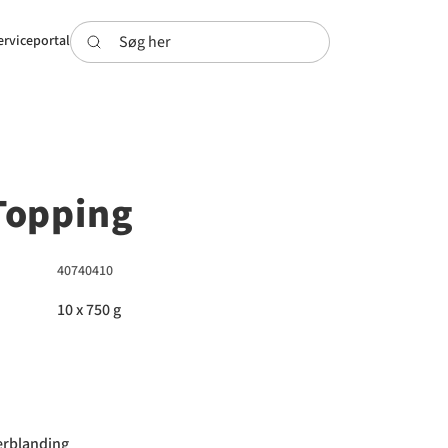
Søg her
erviceportal
Topping
40740410
10 x 750 g
rblanding