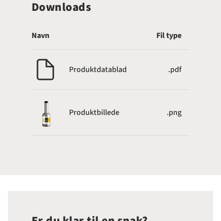
Downloads
Navn
Fil type
Produktdatablad
.pdf
Produktbillede
.png
Er du klar til en snak?