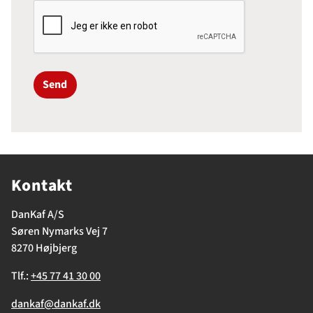
Send
Kontakt
DanKaf A/S
Søren Nymarks Vej 7
8270 Højbjerg
Tlf.:
+45 77 41 30 00
dankaf@dankaf.dk