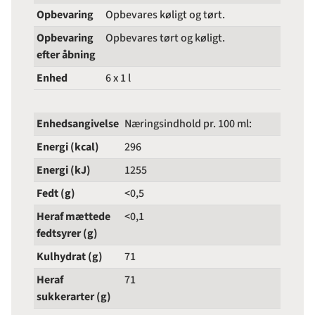
Opbevaring
Opbevares køligt og tørt.
Opbevaring
Opbevares tørt og køligt.
efter åbning
Enhed
6 x 1 l
Enhedsangivelse
Næringsindhold pr. 100 ml:
Energi (kcal)
296
Energi (kJ)
1255
Fedt (g)
<0,5
Heraf mættede
<0,1
fedtsyrer (g)
Kulhydrat (g)
71
Heraf
71
sukkerarter (g)