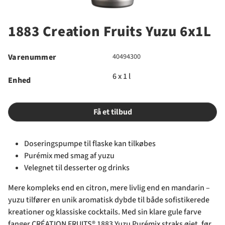
1883 Creation Fruits Yuzu 6x1L
Varenummer
40494300
6 x 1 l
Enhed
Få et tilbud
Doseringspumpe til flaske kan tilkøbes
Purémix med smag af yuzu
Velegnet til desserter og drinks
Mere kompleks end en citron, mere livlig end en mandarin –
yuzu tilfører en unik aromatisk dybde til både sofistikerede
kreationer og klassiske cocktails. Med sin klare gule farve
fanger CRÉATION FRUITS® 1883 Yuzu Purémix straks øjet, før