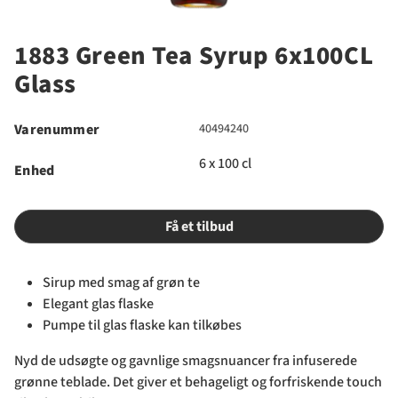
1883 Green Tea Syrup 6x100CL
Glass
Varenummer
40494240
6 x 100 cl
Enhed
Få et tilbud
Sirup med smag af grøn te
Elegant glas flaske
Pumpe til glas flaske kan tilkøbes
Nyd de udsøgte og gavnlige smagsnuancer fra infuserede
grønne teblade. Det giver et behageligt og forfriskende touch