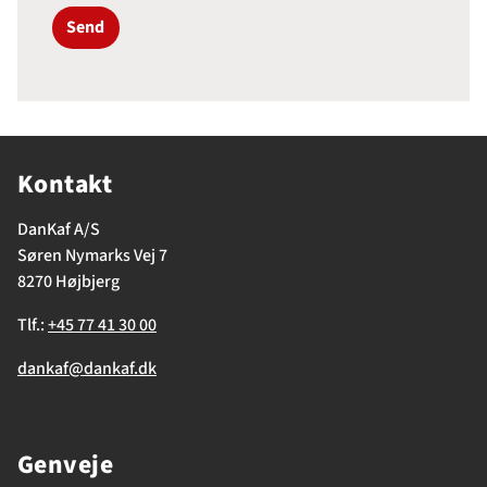
Send
Kontakt
DanKaf A/S
Søren Nymarks Vej 7
8270 Højbjerg
Tlf.:
+45 77 41 30 00
dankaf@dankaf.dk
Genveje