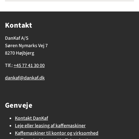
Kontakt
DanKaf A/S
Søren Nymarks Vej 7
8270 Højbjerg
Tlf.:
+45 77 41 30 00
dankaf@dankaf.dk
Genveje
Kontakt DanKaf
Leje eller leasing af kaffemaskiner
Kaffemaskiner til kontor og virksomhed