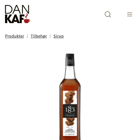
Open search m
Produkter
Tilbehør
Sirup