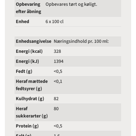
Opbevaring
Opbevares tørt og køligt.
efter åbning
Enhed
6 x 100 cl
Enhedsangivelse
Næringsindhold pr. 100 ml:
Energi (kcal)
328
Energi (kJ)
1394
Fedt (g)
<0,5
Heraf mættede
<0,1
fedtsyrer (g)
Kulhydrat (g)
82
Heraf
80
sukkerarter (g)
Protein (g)
<0,5