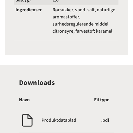
Salt (g)
1,6
Ingredienser
Rørsukker, vand, salt, naturlige
aromastoffer,
surhedsregulerende middel:
citronsyre, farvestof: karamel
Downloads
Navn
Fil type
Produktdatablad
.pdf