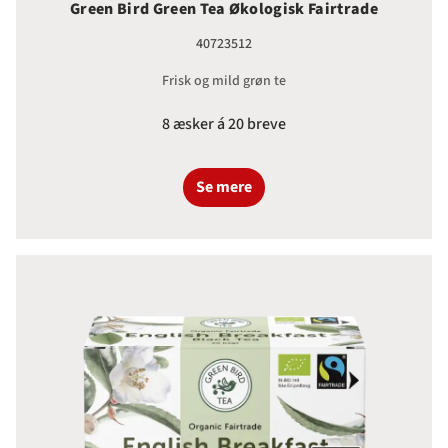
Green Bird Green Tea Økologisk Fairtrade
40723512
Frisk og mild grøn te
8 æsker á 20 breve
Se mere
Green Bird English Breakfast Tea