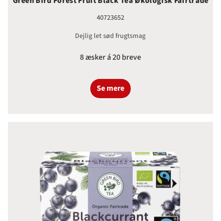
Green Bird Forest Fruit Black Tea Økologisk Fairtrade
40723652
Dejlig let sød frugtsmag
8 æsker á 20 breve
Se mere
Green Bird Blackcurrant Black Te