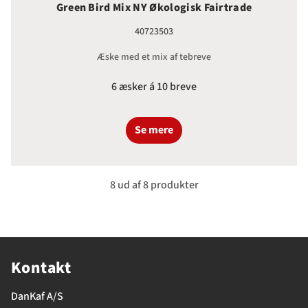
Green Bird Mix NY Økologisk Fairtrade
40723503
Æske med et mix af tebreve
6 æsker á 10 breve
Se mere
8 ud af 8 produkter
Kontakt
DanKaf A/S