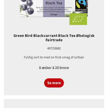
Green Bird Blackcurrant Black Tea Økologisk
Fairtrade
40723682
Fyldig sort te med en frisk smag af solbær
8 æsker á 20 breve
Se mere
Green Bird Vanilla Black Tea Økol