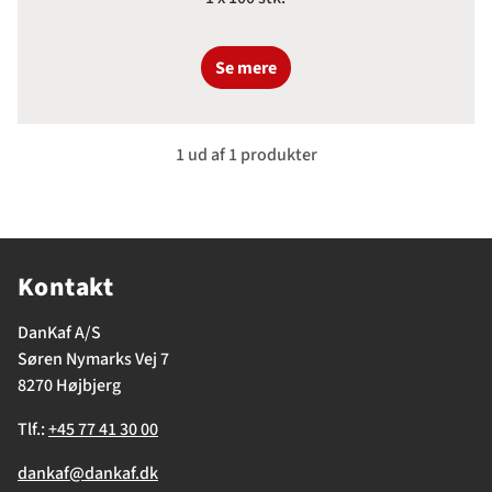
Se mere
1 ud af 1 produkter
Kontakt
DanKaf A/S
Søren Nymarks Vej 7
8270 Højbjerg
Tlf.:
+45 77 41 30 00
dankaf@dankaf.dk