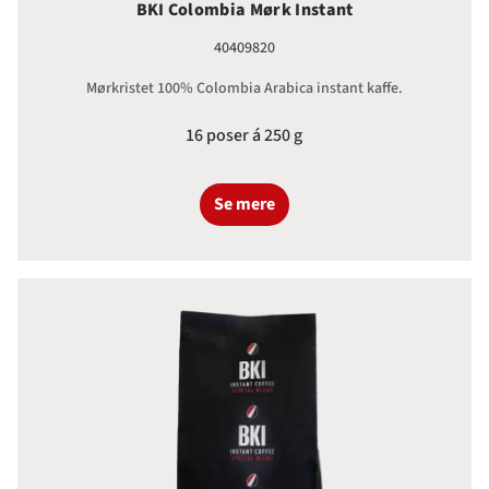
BKI Colombia Mørk Instant
40409820
Mørkristet 100% Colombia Arabica instant kaffe.
16 poser á 250 g
Se mere
BKI Special Blend Mørk Instant