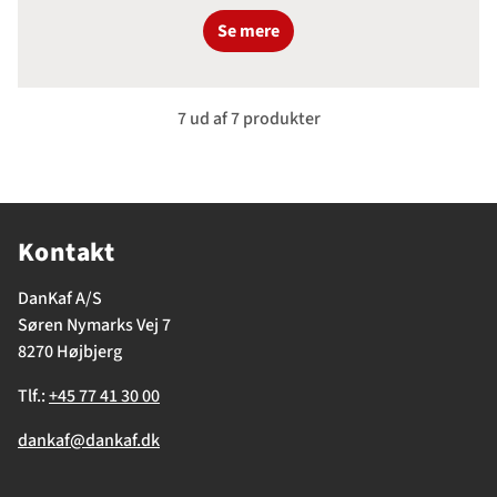
Se mere
7 ud af 7 produkter
Kontakt
DanKaf A/S
Søren Nymarks Vej 7
8270 Højbjerg
Tlf.:
+45 77 41 30 00
dankaf@dankaf.dk