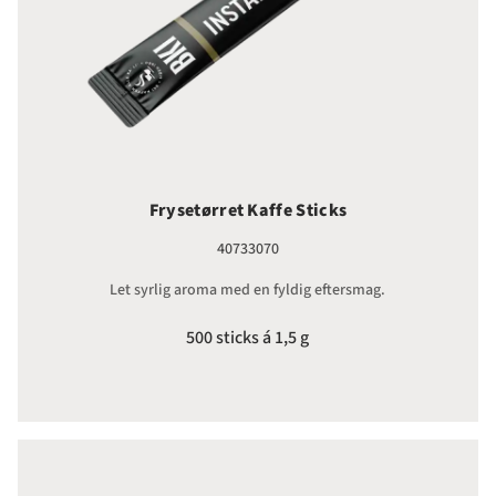
Frysetørret Kaffe Sticks
40733070
Let syrlig aroma med en fyldig eftersmag.
500 sticks á 1,5 g
Koffeinfri Frysetørret Kaffe Stick