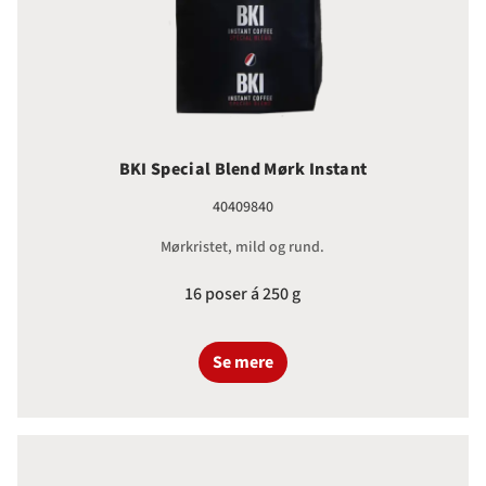
BKI Special Blend Mørk Instant
40409840
Mørkristet, mild og rund.
16 poser á 250 g
Se mere
BKI Instant Classic