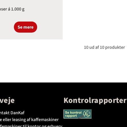
oser á 1.000 g
Se mere
10 ud af 10 produkter
veje
Kontrolrapporter
ntakt DanKaf
e eller leasing af kaffemaskiner
femaskiner til kontor og erhverv