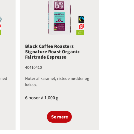
Black Coffee Roasters
Signature Roast Organic
Fairtrade Espresso
40410410
 med
Noter af karamel, ristede nødder og
kakao.
6 poser á 1.000 g
Se mere