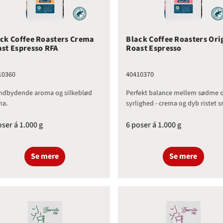
ck Coffee Roasters Crema
Black Coffee Roasters Ori
st Espresso RFA
Roast Espresso
10360
40410370
indbydende aroma og silkeblød
Perfekt balance mellem sødme 
ma.
syrlighed - crema og dyb ristet 
oser á 1.000 g
6 poser á 1.000 g
Se mere
Se mere
ck Coffee Roasters Organic Roast Espresso
Black Coffee Roasters Signa