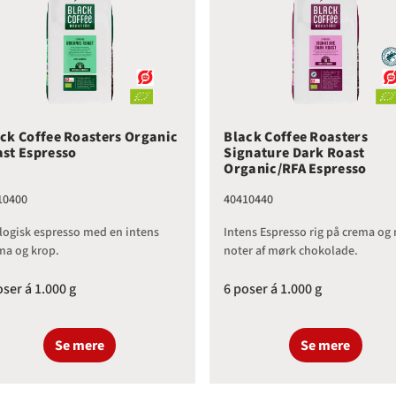
ck Coffee Roasters Organic
Black Coffee Roasters
st Espresso
Signature Dark Roast
Organic/RFA Espresso
10400
40410440
logisk espresso med en intens
Intens Espresso rig på crema og
ma og krop.
noter af mørk chokolade.
oser á 1.000 g
6 poser á 1.000 g
Se mere
Se mere