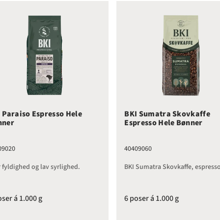
 Paraiso Espresso Hele Bønner
BKI Sumatra Skovkaffe Espr
 Paraiso Espresso Hele
BKI Sumatra Skovkaffe
nner
Espresso Hele Bønner
09020
40409060
 fyldighed og lav syrlighed.
BKI Sumatra Skovkaffe, espress
oser á 1.000 g
6 poser á 1.000 g