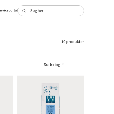
Søg her
erviceportal
10 produkter
Sortering
al Roast Espresso
Black Coffee Roasters Double Roast Espresso RFA