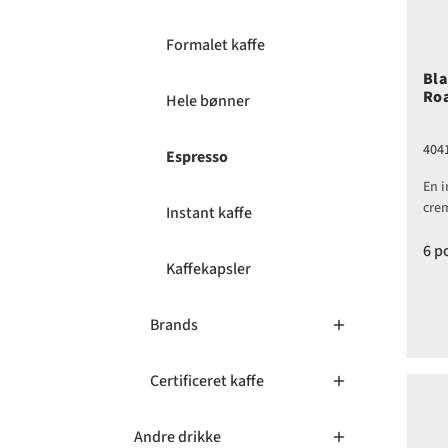
Formalet kaffe
Bla
Roa
Hele bønner
404
Espresso
En 
cre
Instant kaffe
6 p
Kaffekapsler
Brands
Certificeret kaffe
Bla
Andre drikke