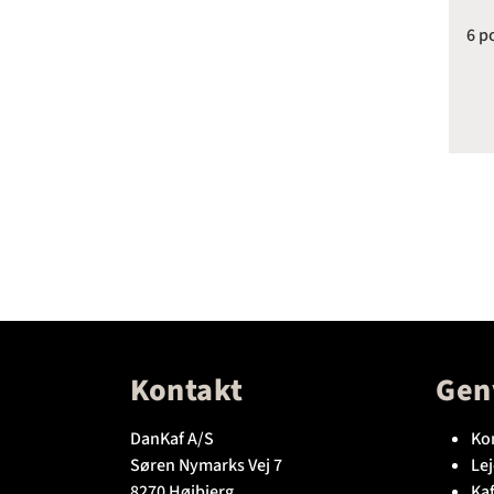
6 p
Kontakt
Gen
DanKaf A/S
Ko
Søren Nymarks Vej 7
Lej
8270 Højbjerg
Kaf