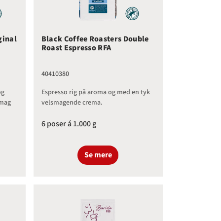
ginal
Black Coffee Roasters Double
Roast Espresso RFA
40410380
og
Espresso rig på aroma og med en tyk
smag
velsmagende crema.
6 poser á 1.000 g
Se mere
ture Dark Roast Organic/RFA Espresso
Black Coffee Roasters Signature Roast Organic Fairtr