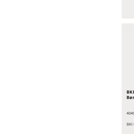
BKI
BKI
Bø
404
BKI 