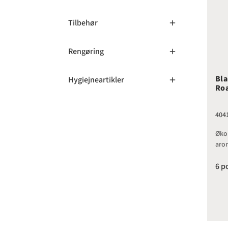
Tilbehør
Rengøring
Bla
Hygiejneartikler
Roa
404
Øko
aro
6 p