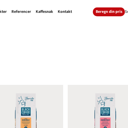
Beregn din pris
S
kter
Referencer
Kaffesnak
Kontakt
ck Coffee Roasters Crema Roast Espresso RFA
Black Coffee Roasters Origin