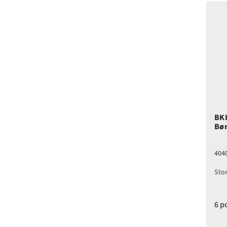
BKI
BKI
Bø
404
Stor
6 p