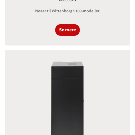
80805925
Passer til Wittenborg 9100-modeller.
Se mere
Animo Basis Underskab