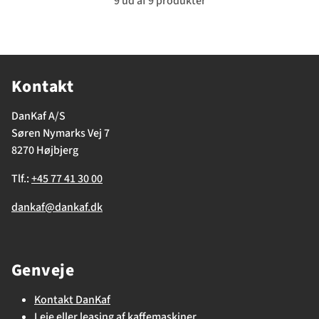
9 ud af 9 produkter
Kontakt
DanKaf A/S
Søren Nymarks Vej 7
8270 Højbjerg
Tlf.:
+45 77 41 30 00
dankaf@dankaf.dk
Genveje
Kontakt DanKaf
Leje eller leasing af kaffemaskiner